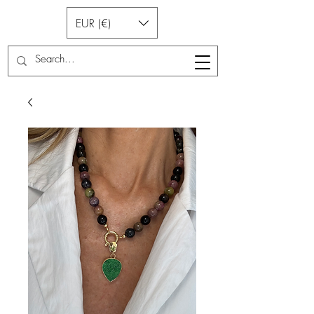
EUR (€)