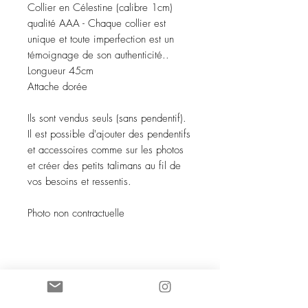
Collier en Célestine (calibre 1cm)
qualité AAA - Chaque collier est
unique et toute imperfection est un
témoignage de son authenticité..
Longueur 45cm
Attache dorée
Ils sont vendus seuls (sans pendentif).
Il est possible d'ajouter des pendentifs
et accessoires comme sur les photos
et créer des petits talimans au fil de
vos besoins et ressentis.
Photo non contractuelle
SOCIETE COCO KNOT SARL au
capital de 5 000 euros