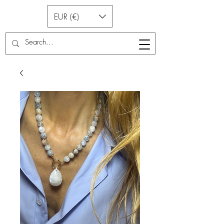
EUR (€)