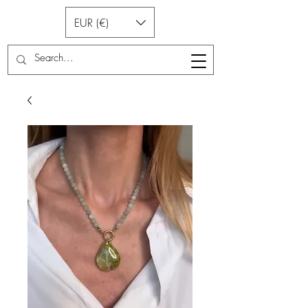
EUR (€)