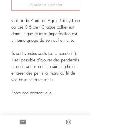
Ajouter au panier
Collier de Pierre en Agate Crazy Lace
calibre 0.6 cm - Chaque collier est
donc unique et toute imperfection est
un témoignage de son authenticité..
Ils sont vendus seuls (sans pendentif).
Il est possible d'ajouter des pendentifs
et accessoires comme sur les photos
et créer des petits talimans au fil de
vos besoins et ressentis.
Photo non contractuelle
SOCIETE COCO KNOT SARL au
capital de 5 000 euros