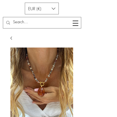
EUR (€)