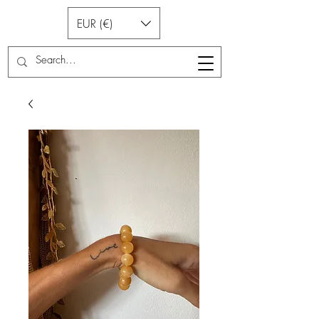
EUR (€)