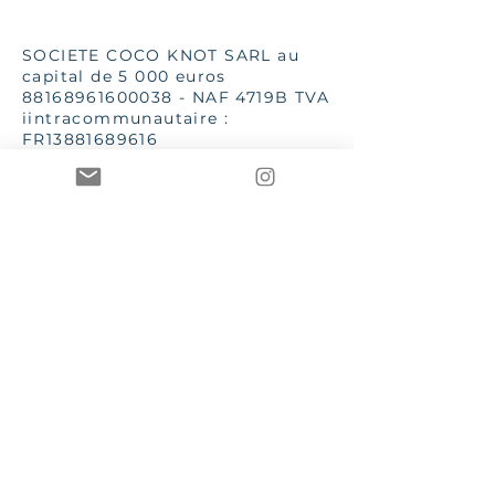
SOCIETE COCO KNOT SARL au
capital de 5 000 euros
88168961600038
- NAF 4719B TVA
iintracommunautaire :
FR13881689616
SSC 28 place G Clémenceau
83510 Lorgues
aannececile@hotmail.com
INPI 2019
TToutes les images et textes sont
de la propriété de Mme AC Poizat
CCOCO Knot et Le Bien dans
l'Etre sont des marques
enregistrées et protégées par les
lois en vigueur
CGV – Conditions générales de vente
RGPD – Règlement général sur la protection des