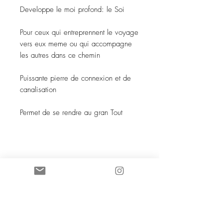
Developpe le moi profond: le Soi
Pour ceux qui entreprennent le voyage
vers eux meme ou qui accompagne
les autres dans ce chemin
Puissante pierre de connexion et de
canalisation
Permet de se rendre au gran Tout
SOCIETE COCO KNOT SARL au
capital de 5 000 euros
88168961600038
- NAF 4719B TVA
iintracommunautaire :
FR13881689616
SSC 28 place G Clémenceau