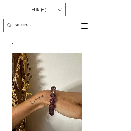
EUR (€)