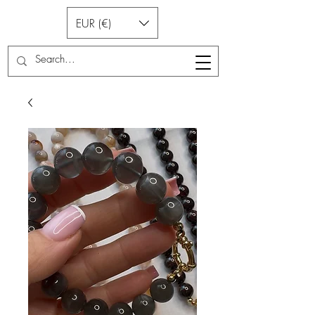
EUR (€)