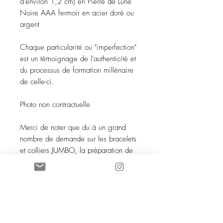
d'environ 1,2 cm) en Pierre de Lune
Noire AAA fermoir en acier doré ou
argent
Chaque particularité ou "imperfection"
est un témoignage de l'authenticité et
du processus de formation millénaire
de celle-ci.
Photo non contractuelle
Merci de noter que du à un grand
nombre de demande sur les bracelets
et colliers JUMBO, la préparation de
la commande necessite une dizaine
de jours. Merci pour votre gentille
comprehension.