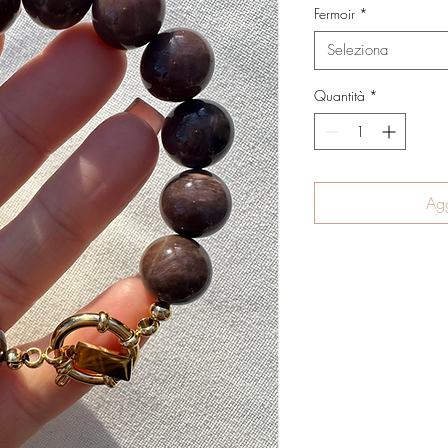
Fermoir
*
Seleziona
Quantità
*
Agg