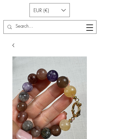
EUR (€)