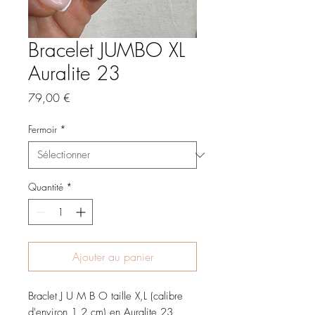
Bracelet JUMBO XL
Auralite 23
Prix
79,00 €
Fermoir
*
Quantité
*
Ajouter au panier
Braclet J U M B O taille X,L (calibre
d'environ 1,2 cm) en Auralite 23