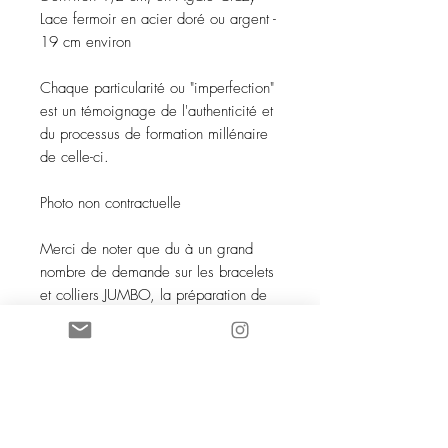
Lace fermoir en acier doré ou argent -
19 cm environ
Chaque particularité ou "imperfection"
est un témoignage de l'authenticité et
du processus de formation millénaire
de celle-ci.
Photo non contractuelle
Merci de noter que du à un grand
nombre de demande sur les bracelets
et colliers JUMBO, la préparation de
la commande necessite une dizaine
de jours. Merci pour votre gentille
comprehension.