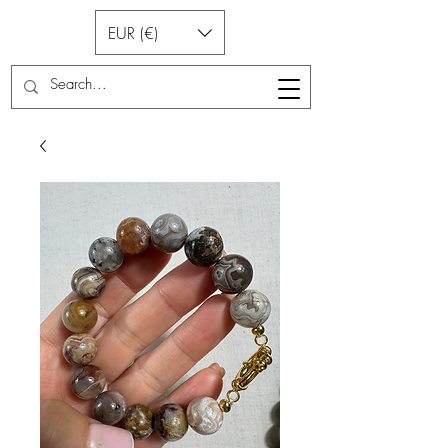
EUR (€)