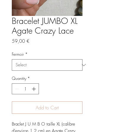
Bracelet JUMBO XL
Agate Crazy Lace
Price
59,00 €
Fermoir
*
Quantity
*
Add to Cart
Braclet J U M B O taille XL (calibre
d'environ 1,2 cm) en Agate Crazy