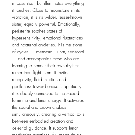
impose itself but illuminates everything
it touches. Close to moonstone in its
vibration, it is its wilder, lesser-known
sister, equally powerful. Emotionally,
peristerite soothes states of
hypersensitivity, emotional fluctuations
and nocturnal anxieties. It is the stone
of cycles — menstrual, lunar, seasonal
— and accompanies those who are
learning to honour their own rhythms
rather than fight them. It invites
receptivity, fluid intuition and
gentleness toward oneself. Spiritually,
it is deeply connected to the sacred
feminine and lunar energy. It activates
the sacral and crown chakras
simultaneously, creating a vertical axis
between embodied creation and
celestial guidance. It supports lunar