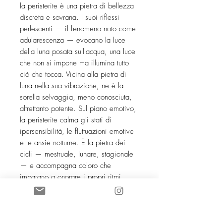
la peristerite è una pietra di bellezza
discreta e sovrana. I suoi riflessi
perlescenti — il fenomeno noto come
adularescenza — evocano la luce
della luna posata sull'acqua, una luce
che non si impone ma illumina tutto
ciò che tocca. Vicina alla pietra di
luna nella sua vibrazione, ne è la
sorella selvaggia, meno conosciuta,
altrettanto potente. Sul piano emotivo,
la peristerite calma gli stati di
ipersensibilità, le fluttuazioni emotive
e le ansie notturne. È la pietra dei
cicli — mestruale, lunare, stagionale
— e accompagna coloro che
imparano a onorare i propri ritmi
piuttosto che combatterli. Invita alla
recettività, all'intuizione fluida, alla
dolcezza verso se stesse. Sul piano