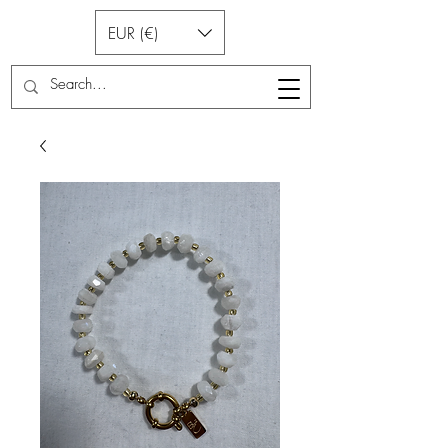
EUR (€)