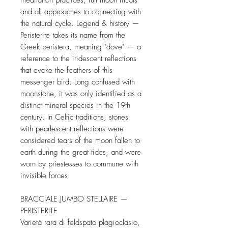
meditation practices, full moon rituals
and all approaches to connecting with
the natural cycle. Legend & history —
Peristerite takes its name from the
Greek peristera, meaning "dove" — a
reference to the iridescent reflections
that evoke the feathers of this
messenger bird. Long confused with
moonstone, it was only identified as a
distinct mineral species in the 19th
century. In Celtic traditions, stones
with pearlescent reflections were
considered tears of the moon fallen to
earth during the great tides, and were
worn by priestesses to commune with
invisible forces.
BRACCIALE JUMBO STELLAIRE —
PERISTERITE
Varietà rara di feldspato plagioclasio,