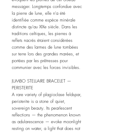
messager. Longtemps confondue avec
la pierre de lune, elle n'a été
identifiée comme espèce minérale
distincte qu'au XIXe siècle. Dans les
traditions celtiques, les pierres à
reflets nacrés étaient considérées
comme des larmes de lune tombées
sur terre lors des grandes marées, et
portées par les prêtresses pour
communier avec les forces invisibles.
JUMBO STELLAIRE BRACELET —
PERISTERITE
A rare variety of plagioclase feldspar,
peristerite is a stone of quiet,
sovereign beauty. Its pearlescent
reflections — the phenomenon known
as adularescence — evoke moonlight
resting on water, a light that does not