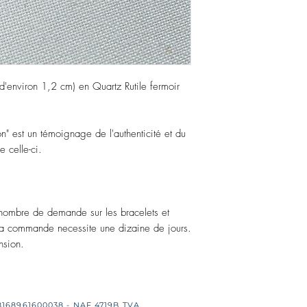
 d'environ 1,2 cm) en Quartz Rutile fermoir
on" est un témoignage de l'authenticité et du
 celle-ci.
nombre de demande sur les bracelets et
la commande necessite une dizaine de jours.
nsion.
8168961600038 - NAF 4719B TVA