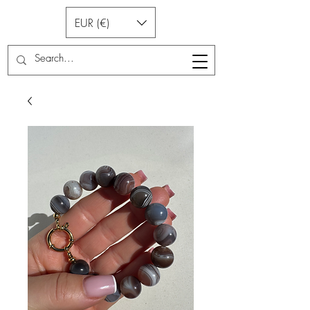
EUR (€)