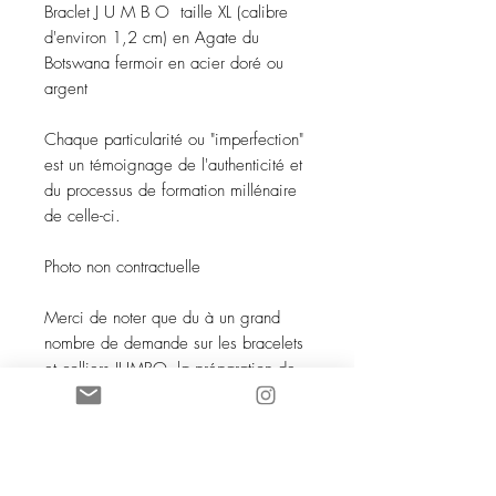
Braclet J U M B O taille XL (calibre
d'environ 1,2 cm) en Agate du
Botswana fermoir en acier doré ou
argent
Chaque particularité ou "imperfection"
est un témoignage de l'authenticité et
du processus de formation millénaire
de celle-ci.
Photo non contractuelle
Merci de noter que du à un grand
nombre de demande sur les bracelets
et colliers JUMBO, la préparation de
la commande necessite une dizaine
de jours. Merci pour votre gentille
comprehension.