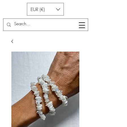
EUR (€)