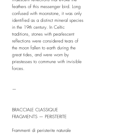
feathers of this messenger bird. Long 
confused with moonstone, it was only 
identified as a distinct mineral species 
in the 19th century. In Celtic 
traditions, stones with pearlescent 
reflections were considered tears of 
the moon fallen to earth during the 
great tides, and were worn by 
priestesses to commune with invisible 
forces.

—

BRACCIALE CLASSIQUE 
FRAGMENTS — PERISTERITE

Frammenti di peristerite naturale 