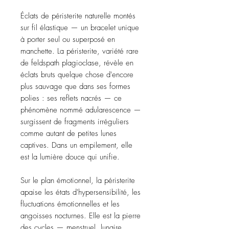
Éclats de péristerite naturelle montés 
sur fil élastique — un bracelet unique 
à porter seul ou superposé en 
manchette. La péristerite, variété rare 
de feldspath plagioclase, révèle en 
éclats bruts quelque chose d'encore 
plus sauvage que dans ses formes 
polies : ses reflets nacrés — ce 
phénomène nommé adularescence — 
surgissent de fragments irréguliers 
comme autant de petites lunes 
captives. Dans un empilement, elle 
est la lumière douce qui unifie.

Sur le plan émotionnel, la péristerite 
apaise les états d'hypersensibilité, les 
fluctuations émotionnelles et les 
angoisses nocturnes. Elle est la pierre 
des cycles — menstruel, lunaire, 