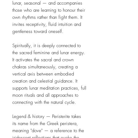
lunar, seasonal — and accompanies 
those who are learning to honour their 
own rhythms rather than fight them. It 
invites receptivity, fluid intuition and 
gentleness toward oneself.

Spiritually, it is deeply connected to 
the sacred feminine and lunar energy. 
It activates the sacral and crown 
chakras simultaneously, creating a 
vertical axis between embodied 
creation and celestial guidance. It 
supports lunar meditation practices, full 
moon rituals and all approaches to 
connecting with the natural cycle.

Legend & history — Peristerite takes 
its name from the Greek peristera, 
meaning "dove" — a reference to the 
iridescent reflections that evoke the 