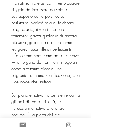
montati su filo elastico — un bracciale 
singolo da indossare da solo o 
sovrapposto come polsino. La 
peristerite, varietà rara di feldspato 
plagioclasio, rivela in forma di 
frammenti grezzi qualcosa di ancora 
più selvaggio che nelle sue forme 
levigate: i suoi riflessi perlescenti — 
il fenomeno noto come adularescenza 
— emergono da frammenti irregolari 
come altrettante piccole lune 
prigioniere. In una stratificazione, è la 
luce dolce che unifica.

Sul piano emotivo, la peristerite calma 
gli stati di ipersensibilità, le 
fluttuazioni emotive e le ansie 
notturne. È la pietra dei cicli — 
mestruale, lunare, stagionale — e 