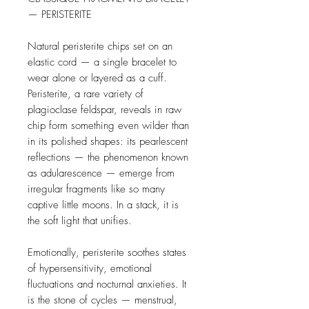
— PERISTERITE

Natural peristerite chips set on an 
elastic cord — a single bracelet to 
wear alone or layered as a cuff. 
Peristerite, a rare variety of 
plagioclase feldspar, reveals in raw 
chip form something even wilder than 
in its polished shapes: its pearlescent 
reflections — the phenomenon known 
as adularescence — emerge from 
irregular fragments like so many 
captive little moons. In a stack, it is 
the soft light that unifies.

Emotionally, peristerite soothes states 
of hypersensitivity, emotional 
fluctuations and nocturnal anxieties. It 
is the stone of cycles — menstrual, 