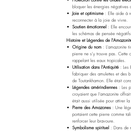
Protection contre les ondes éle
bloquer les énergies négatives 
Joie et optimisme
: Elle aide à r
reconnecter à la joie de vivre.
Soutien émotionnel
: Elle encour
les schémas de pensée négatifs
Histoire et Légendes de l'Amazonit
Origine du nom
: L’amazonite t
pierre ne s’y trouve pas. Cette a
rappelant les eaux tropicales.
Utilisation dans l’Antiquité
: Les 
fabriquer des amulettes et des 
de Toutankhamon. Elle était co
Légendes amérindiennes
: Les p
croyaient que l’amazonite offrait
était aussi utilisée pour attirer l
Pierre des Amazones
: Une lége
portaient cette pierre comme ta
renforcer leur bravoure.
Symbolisme spirituel
: Dans de n