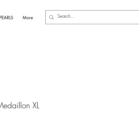
PEARLS
More
edaillon XL