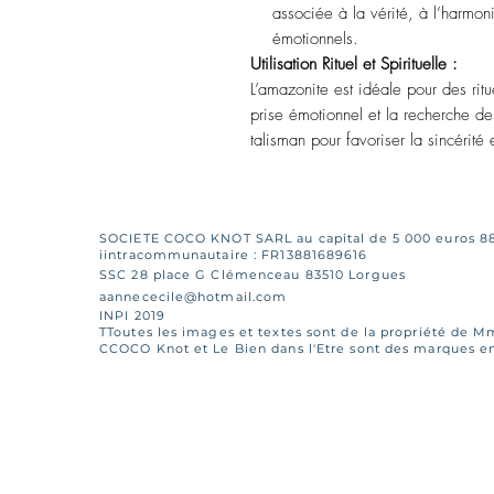
associée à la vérité, à l’harmon
émotionnels.
Utilisation Rituel et Spirituelle :
L’amazonite est idéale pour des ritu
prise émotionnel et la recherche de
talisman pour favoriser la sincérité e
SOCIETE COCO KNOT SARL au capital de 5 000 euros 8
iintracommunautaire : FR13881689616
SSC 28 place G Clémenceau 83510 Lorgues
aannececile@hotmail.com
INPI 2019
TToutes les images et textes sont de la propriété de 
CCOCO Knot et Le Bien dans l'Etre sont des marques enr