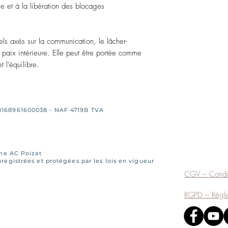
ie et à la libération des blocages
els axés sur la communication, le lâcher-
 paix intérieure. Elle peut être portée comme
t l’équilibre.
8168961600038 - NAF 4719B TVA
Mme AC Poizat
egistrées et protégées par les lois en vigueur
CGV – Condit
RGPD – Règlem