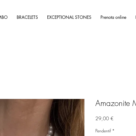
MBO
BRACELETS
EXCEPTIONAL STONES
Prenota online
Amazonite M
Prix
29,00 €
Pendentif
*