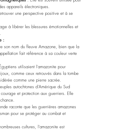
ctromagnétiques
: Elle est souvent utilisée pour
des appareils électroniques.
etrouver une perspective positive et à se
age à libérer les blessures émotionnelles et
.
e :
ire son nom du fleuve Amazone, bien que la
ppellation fait référence à sa couleur verte
Égyptiens utilisaient l’amazonite pour
bijoux, comme ceux retrouvés dans la tombe
nsidérée comme une pierre sacrée.
euples autochtones d’Amérique du Sud
 courage et protection aux guerriers. Elle
a chance.
nde raconte que les guerrières amazones
lisman pour se protéger au combat et
ombreuses cultures, l’amazonite est