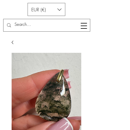
EUR (€)