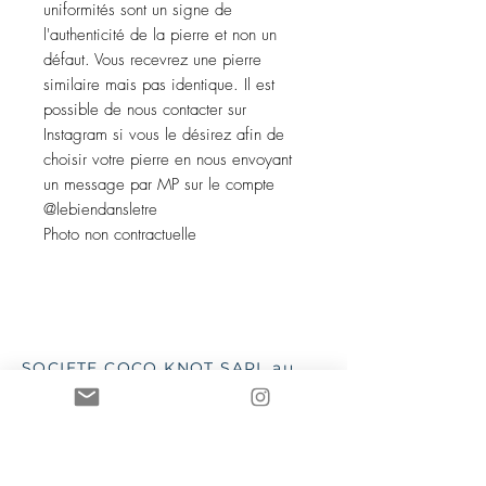
uniformités sont un signe de
l'authenticité de la pierre et non un
défaut. Vous recevrez une pierre
similaire mais pas identique. Il est
possible de nous contacter sur
Instagram si vous le désirez afin de
choisir votre pierre en nous envoyant
un message par MP sur le compte
@lebiendansletre
Photo non contractuelle
SOCIETE COCO KNOT SARL au
capital de 5 000 euros
88168961600038
- NAF 4719B TVA
iintracommunautaire :
FR13881689616
SSC 28 place G Clémenceau