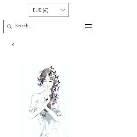
EUR (€)