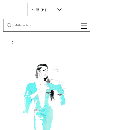
EUR (€)