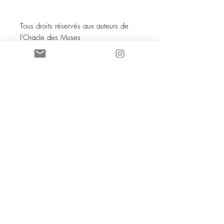
Tous droits réservés aux auteurs de
l'Oracle des Muses
SOCIETE COCO KNOT SARL au
capital de 5 000 euros
88168961600038
- NAF 4719B TVA
iintracommunautaire :
FR13881689616
SSC 28 place G Clémenceau
83510 Lorgues
aannececile@hotmail.com
INPI 2019
TTutte le immagini e i testi sono
di proprietà di Mme AC Poizat
CCOCO Knot et Le Bien dans
l'Etre sono marchi registrati e
protetti dalle leggi in vigore