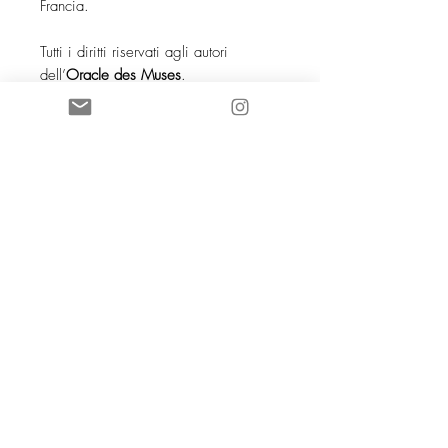
Francia.
Tutti i diritti riservati agli autori
dell’
Oracle des Muses
.
SOCIETE COCO KNOT SARL au
capital de 5 000 euros
88168961600038
- NAF 4719B TVA
iintracommunautaire :
FR13881689616
SSC 28 place G Clémenceau
83510 Lorgues
aannececile@hotmail.com
INPI 2019
TTutte le immagini e i testi sono
di proprietà di Mme AC Poizat
CCOCO Knot et Le Bien dans
l'Etre sono marchi registrati e
protetti dalle leggi in vigore