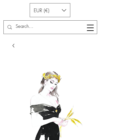
EUR (€)