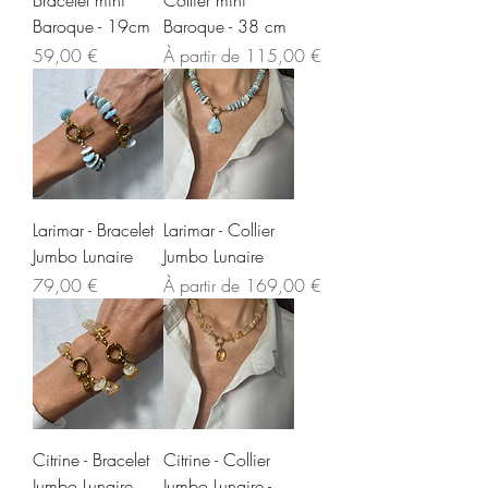
Bracelet mini
Collier mini
Baroque - 19cm
Baroque - 38 cm
Prix
Prix promotionnel
59,00 €
À partir de
115,00 €
Larimar - Bracelet
Larimar - Collier
Jumbo Lunaire
Jumbo Lunaire
Prix
Prix promotionnel
79,00 €
À partir de
169,00 €
Citrine - Bracelet
Citrine - Collier
Jumbo Lunaire
Jumbo Lunaire -