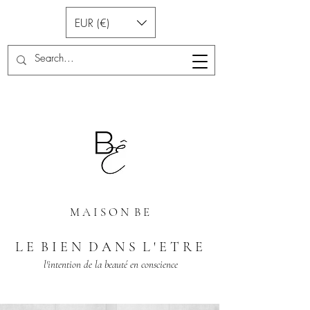
EUR (€)
M A I S O N B E
L E B I E N D A N S L ' E T R E
l'intention de la beauté en conscience