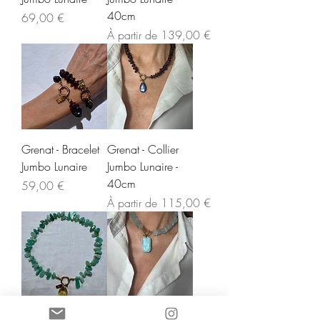
40cm
Prix
69,00 €
Prix promotionnel
À partir de
139,00 €
Grenat - Bracelet
Grenat - Collier
Jumbo Lunaire
Jumbo Lunaire -
40cm
Prix
59,00 €
Prix promotionnel
À partir de
115,00 €
Collier Jumbo
Collier Aigue-