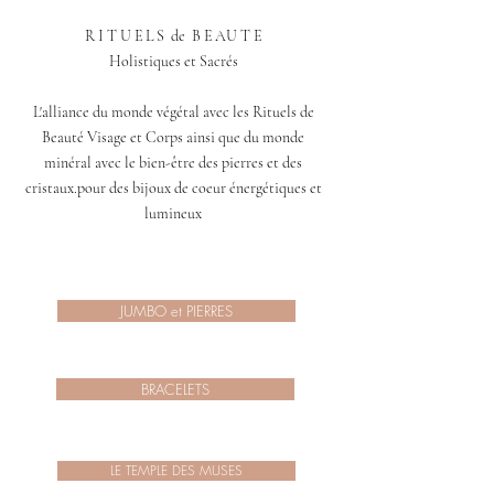
R I T U E L S de B E AU T E
Holistiques et Sacrés
L'alliance du monde végétal avec les Rituels de
Beauté Visage et Corps ainsi que du monde
minéral avec le bien-être des pierres et des
cristaux.pour des bijoux de coeur énergétiques et
lumineux
JUMBO et PIERRES
BRACELETS
LE TEMPLE DES MUSES